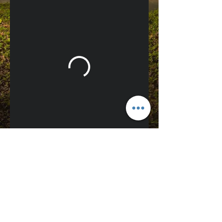
info@paulcid.net
(829) 780.5451
mobile