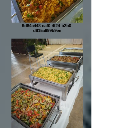
9d84c448-caf0-4f24-b2b0-
d815a999b9ee