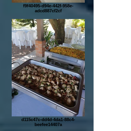
f9f40495-d94e-442f-958e-
adcd887cf2cf
d115c47c-dd4d-4da1-88c4-
beefee14407a