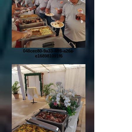
048cec80-9a33-4ff6-a26a-
e168981091f6