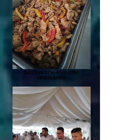
5c4231f8-375e-47cb-828d-
d84d7b3e3f1c