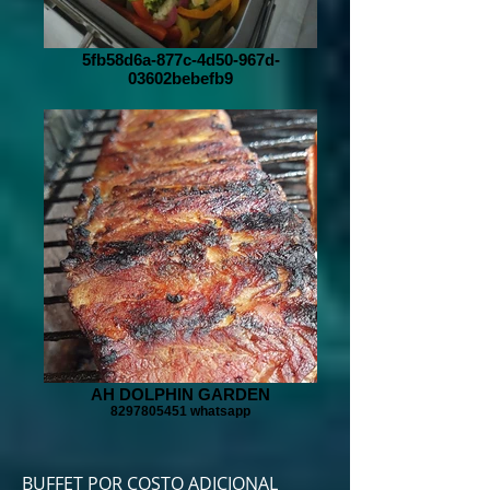
5fb58d6a-877c-4d50-967d-
03602bebefb9
AH DOLPHIN GARDEN
8297805451 whatsapp
BUFFET POR COSTO ADICIONAL