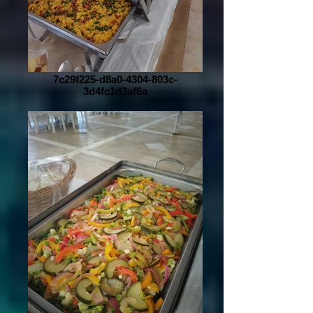
7c29f225-d8a0-4304-803c-
3d4fc1d3af6a