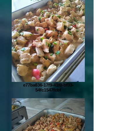
e77ba636-17f9-41f0-bf33-
54fc1547fcbf