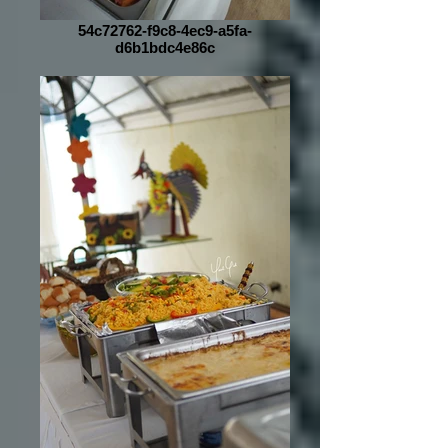
54c72762-f9c8-4ec9-a5fa-
d6b1bdc4e86c