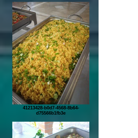
41213428-b0d7-4568-8b64-
d75566b1fb3e