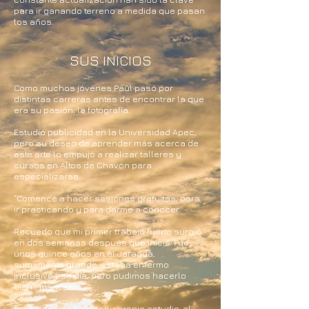
para ir ganando terreno a medida que pasan
los años.
SUS INICIOS
Como muchos jóvenes Paúl pasó por
distintas carreras antes de encontrar la que
era su pasión: la fotografía.
Estudió publicidad en la Universidad Apec,
pero su deseo de aprender más acerca de
este arte lo empujó a realizar talleres y
cursos en Altos de Chavón para
especializarse.
“Comencé a hacer sesiones gratuitas, para
ir practicando y para darme a conocer.
Recuedo que mi primer trabajo fuerte surgió
en dos semanas después que inicié. Fue
unos quince años en el Jaragua,
sumamente grande, estaba enfermo
inclusive ese día, pero pudimos hacerlo
bien”, manifestó.
Luego decide formar su propio estudio, al