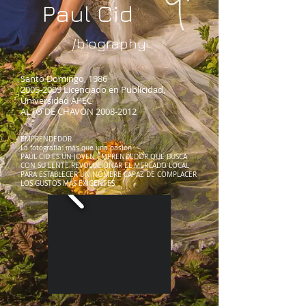
Paul Cid
/biography
Santo Domingo, 1986
2005-2009
Licenciado en Publicidad,
Universidad APEC
ALTO DE CHAVON
2008-2012
EMPRENDEDOR
La fotografía: más que una pasión
PAÚL CID ES UN JOVEN EMPRENDEDOR QUE BUSCA
CON SU LENTE REVOLUCIONAR EL MERCADO LOCAL
PARA ESTABLECER UN NOMBRE CAPAZ DE COMPLACER
LOS GUSTOS MÁS EXIGENTES