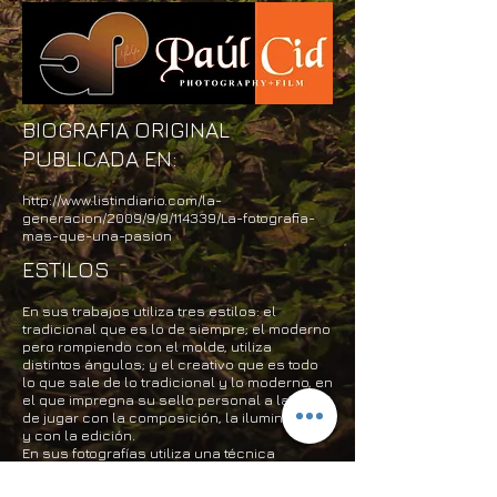
BIOGRAFIA ORIGINAL
PUBLICADA EN:
http://www.listindiario.com/la-
generacion/2009/9/9/114339/La-fotografia-
mas-que-una-pasion
ESTILOS
En sus trabajos utiliza tres estilos: el
tradicional que es lo de siempre; el moderno
pero rompiendo con el molde, utiliza
distintos ángulos; y el creativo que es todo
lo que sale de lo tradicional y lo moderno, en
el que impregna su sello personal a la hora
de jugar con la composición, la iluminación
y con la edición.
En sus fotografías utiliza una técnica
particular. Le gusta resaltar el paisaje, los
detalles y los distintos planos, así como el