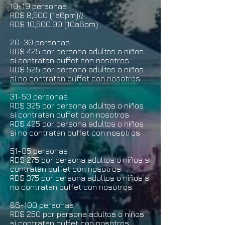
10-19 personas
RD$ 8,500 (1a6pm)//
RD$ 10,500.00 (10a6pm)
20-30 personas
RD$ 425 por persona adultos o niños
si contratan buffet con nosotros
RD$ 525 por persona adultos o niños
si no contratan buffet con nosotros
31-50 personas
RD$ 325 por persona adultos o niños
si contratan buffet con nosotros
RD$ 4
25 por persona adultos o niños
si no contratan buffet con nosotros
51-85 personas
RD$ 275 por persona adultos o niños si
contratan buffet con nosotros
RD$ 375
por persona adultos o niños si
no contratan buffet con nosotros
86-100 personas
RD$ 250 por persona adultos o niños
si contratan buffet con nosotros