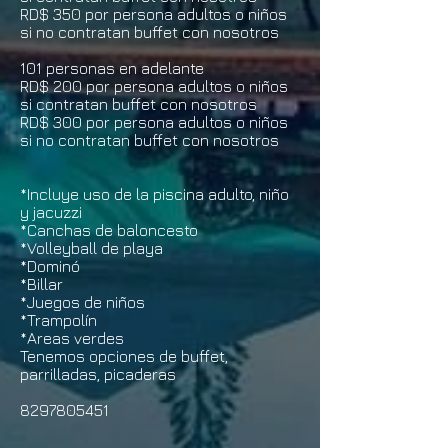
RD$ 350
por persona adultos o niños
si no contratan buffet con nosotros
101 personas en adelante
RD$ 200 por persona adultos o niños
si contratan buffet con nosotros
RD$ 300
por persona adultos o niños
si no contratan buffet con nosotros
*Incluye uso de la piscina adulto, niño
y jacuzzi
*Canchas de baloncesto
*Volleyball de playa
*Dominó
*Billar
*Juegos de niños
*Trampolín
*Areas verdes
Tenemos opciones de buffet,
parrilladas, picaderas
8297805451