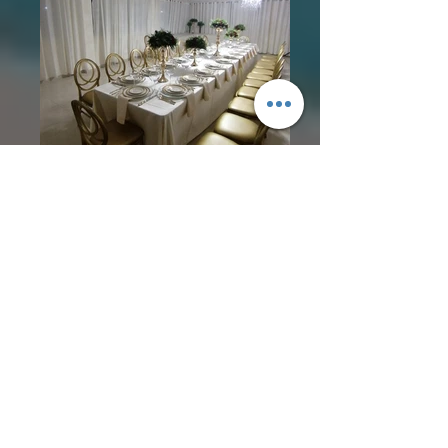
AH DOLPHIN GARDEN
8297805451 whatsapp