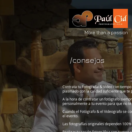
More than a passion
/consejos
Contrata tu Fotografía & Video con tiempo
plasmado con la calidad suficiente que te
A la hora de contratar un fotógrafo siempr
personalmente a tu evento para que no te 
Cuando el Fotógrafo & el Videografo se c
el evento.
Las fotografías originales dependen 100% 
Realizar tu sesión fotográfica con tiempo 