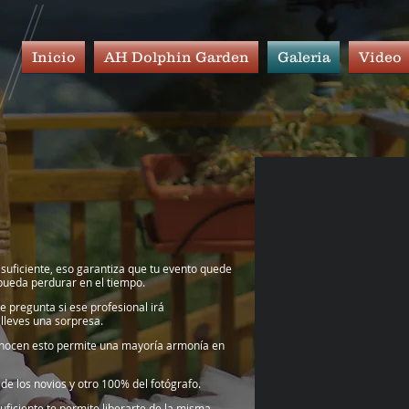
Inicio
AH Dolphin Garden
Galeria
Video
 suficiente, eso garantiza que tu evento quede
 pueda perdurar en el tiempo.
e pregunta si ese profesional irá
lleves una sorpresa.
onocen esto permite una mayoría armonía en
de los novios y otro 100% del fotógrafo.
suficiente te permite liberarte de la misma