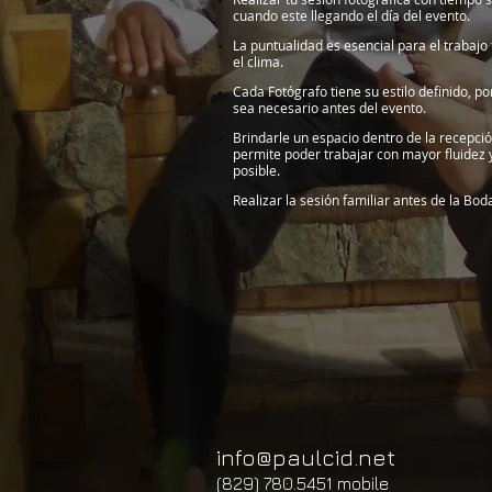
cuando este llegando el día del evento.
La puntualidad es esencial para el trabajo
el clima.
Cada Fotógrafo tiene su estilo definido, p
sea necesario antes del evento.
Brindarle un espacio dentro de la recepció
permite poder trabajar con mayor fluidez 
posible.
Realizar la sesión familiar antes de la Bod
info@paulcid.net
(829) 780.5451 mobile