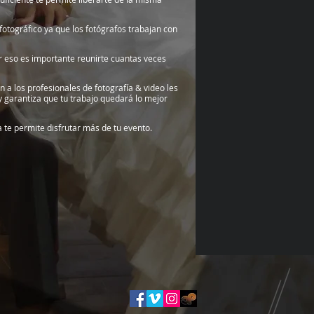
 fotográfico ya que los fotógrafos trabajan con
or eso es importante reunirte cuantas veces
n a los profesionales de fotografía & video les
y garantiza que tu trabajo quedará lo mejor
a te permite disfrutar más de tu evento.