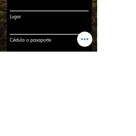
Lugar
Cédula o pasaporte
He leido y estoy de acuerdo con
anular el acuerdo
Tu Firma
Borrar
Enviar