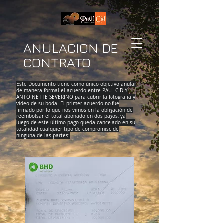
ANULACION DE
CONTRATO
Este Documento tiene como único objetivo anular
de manera formal el acuerdo entre PAUL CID Y
ANTOINETTE SEVERINO para cubrir la fotografia y
video de su boda. El primer acuerdo no fue
firmado por lo que nos vimos en la obligación de
reembolsar el total abonado en dos pagos, ya
luego de este último pago queda cancelado en su
totalidad cualquier tipo de compromiso de
ninguna de las partes: