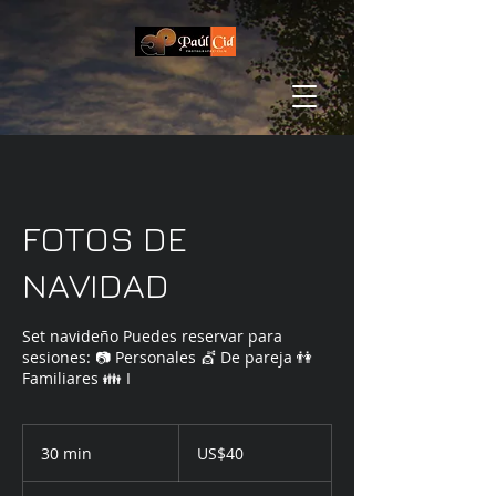
FOTOS DE
NAVIDAD
Set navideño Puedes reservar para
sesiones: 📷 Personales 💇 De pareja 👫
Familiares 👪 I
40
dólares
30 min
3
US$40
estadounidenses
0