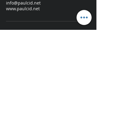
info@paulcid.net
www.paulcid.net
Datos de contacto
+ 8297805451
info@paulcid.net
AH Dolphin Garden, Santo Domingo,
República Dominicana
info@paulcid.net
(829) 780.5451
mobile