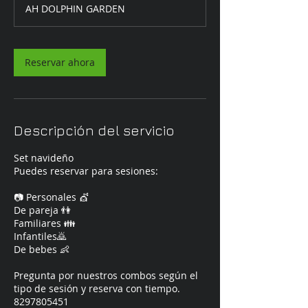
AH DOLPHIN GARDEN
m
i
n
Reservar ahora
Descripción del servicio
Set navideño
Puedes reservar para sesiones:
📷 Personales 💇
De pareja 👫
Familiares 👪
Infantiles🙇
De bebes 👶
Pregunta por nuestros combos según el
tipo de sesión y reserva con tiempo.
8297805451